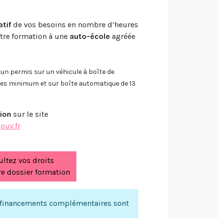
atif
de vos besoins en nombre d’heures
otre formation à une
auto-école
agréée
un permis sur un véhicule à boîte de
res minimum et sur boîte automatique de 13
ion
sur le site
uv.fr
ltez vos droits
re dossier formation
des financements complémentaires sont