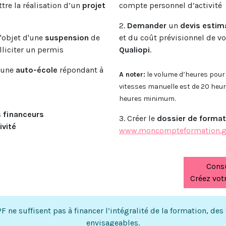
re la réalisation d’un
projet
compte personnel d’activité
2.
Demander
un
devis estim
l'objet d'une
suspension
de
et du coût prévisionnel de v
lliciter un permis
Qualiopi
.
r une
auto-école
répondant à
A noter:
le volume d’heures pour 
vitesses manuelle est de 20 heu
heures minimum.
 financeurs
3. Créer le
dossier de format
ivité
www.moncompteformation.go
Consu
Créez vot
PF ne suffisent pas à financer l’intégralité de la formation, 
envisageables.