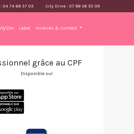
 : 04 74 68 57 03
City Drive : 07 88 56 50 09
ity'Zen
Label
Horaires & Contact
ssionnel grâce au CPF
Disponible sur